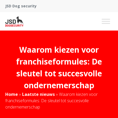
JSD Dog security
Waarom kiezen voor
franchiseformules: De
sleutel tot succesvolle
ondernemerschap
Home
»
Laatste nieuws
»
Waarom kiezen voor
franchiseformules: De sleutel tot succesvolle
ondernemerschap