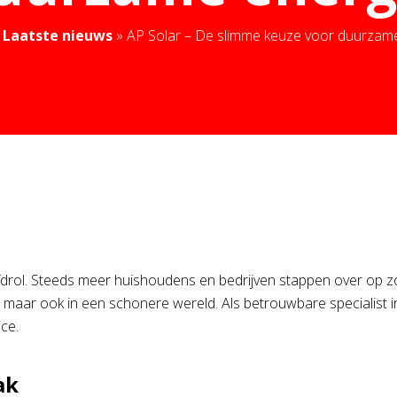
»
Laatste nieuws
»
AP Solar – De slimme keuze voor duurzam
drol. Steeds meer huishoudens en bedrijven stappen over op zo
en, maar ook in een schonere wereld. Als betrouwbare specialis
ce.
ak