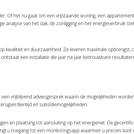
ander. Of het nu gaat om een vrijstaande woning, een appartemen
ge analyse van het dak, de zonligging en het energieverbruik ste
 op kwaliteit en duurzaamheid. Ze leveren maximale opbrengst,
staat een installatie die jaar na jaar betrouwbare resultaten 
t een vrijblijvend adviesgesprek waarin de mogelijkheden worde
terugverdientijd en subsidiemogelijkheden.
en en plaatsing tot aansluiting op het energienet. De gecertifi
vangt u toegang tot een monitoringsapp waarmee u precies kunt