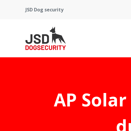
JSD Dog security
AP Solar
d